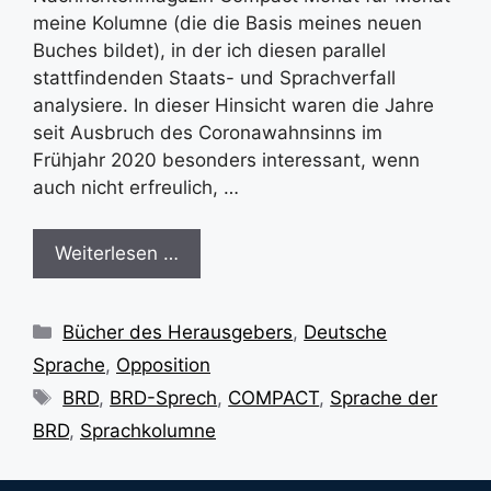
meine Kolumne (die die Basis meines neuen
Buches bildet), in der ich diesen parallel
stattfindenden Staats- und Sprachverfall
analysiere. In dieser Hinsicht waren die Jahre
seit Ausbruch des Coronawahnsinns im
Frühjahr 2020 besonders interessant, wenn
auch nicht erfreulich, …
Weiterlesen …
Kategorien
Bücher des Herausgebers
,
Deutsche
Sprache
,
Opposition
Schlagwörter
BRD
,
BRD-Sprech
,
COMPACT
,
Sprache der
BRD
,
Sprachkolumne