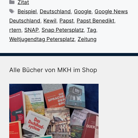
Kategorien
Zitat
Schlagwörter
Beispiel
,
Deutschland
,
Google
,
Google News
Deutschland
,
Kewil
,
Papst
,
Papst Benedikt
,
rtern
,
SNAP
,
Snap Petersplatz
,
Tag
,
Weltjugendtag Petersplatz
,
Zeitung
Alle Bücher von MKH im Shop