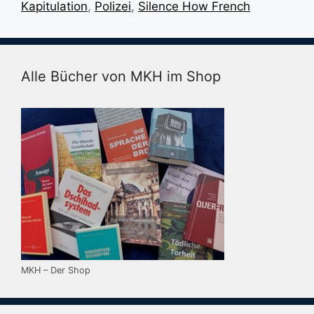
Kapitulation
,
Polizei
,
Silence How French
Alle Bücher von MKH im Shop
MKH – Der Shop