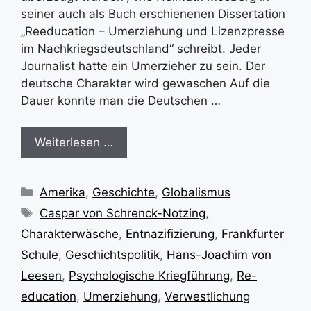
seiner auch als Buch erschienenen Dissertation
„Reeducation – Umerziehung und Lizenzpresse
im Nachkriegsdeutschland“ schreibt. Jeder
Journalist hatte ein Umerzieher zu sein. Der
deutsche Charakter wird gewaschen Auf die
Dauer konnte man die Deutschen …
Weiterlesen …
Kategorien
Amerika
,
Geschichte
,
Globalismus
Schlagwörter
Caspar von Schrenck-Notzing
,
Charakterwäsche
,
Entnazifizierung
,
Frankfurter
Schule
,
Geschichtspolitik
,
Hans-Joachim von
Leesen
,
Psychologische Kriegführung
,
Re-
education
,
Umerziehung
,
Verwestlichung