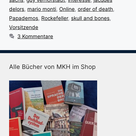
sachs
,
guy verhofstadt
,
Interesse
,
jacques
delors
,
mario monti
,
Online
,
order of death
,
Papademos
,
Rockefeller
,
skull and bones
,
Vorsitzende
3 Kommentare
Alle Bücher von MKH im Shop