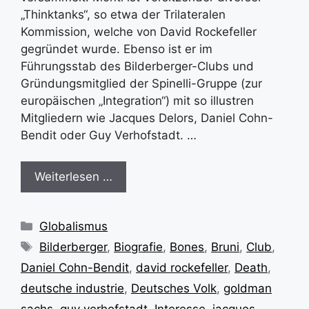
„Thinktanks“, so etwa der Trilateralen
Kommission, welche von David Rockefeller
gegründet wurde. Ebenso ist er im
Führungsstab des Bilderberger-Clubs und
Gründungsmitglied der Spinelli-Gruppe (zur
europäischen „Integration“) mit so illustren
Mitgliedern wie Jacques Delors, Daniel Cohn-
Bendit oder Guy Verhofstadt. …
Weiterlesen …
Kategorien
Globalismus
Schlagwörter
Bilderberger
,
Biografie
,
Bones
,
Bruni
,
Club
,
Daniel Cohn-Bendit
,
david rockefeller
,
Death
,
deutsche industrie
,
Deutsches Volk
,
goldman