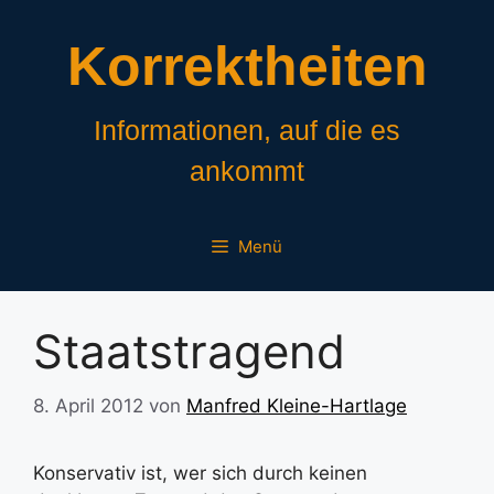
Zum
Inhalt
Korrektheiten
springen
Informationen, auf die es
ankommt
Menü
Staatstragend
8. April 2012
von
Manfred Kleine-Hartlage
Konservativ ist, wer sich durch keinen