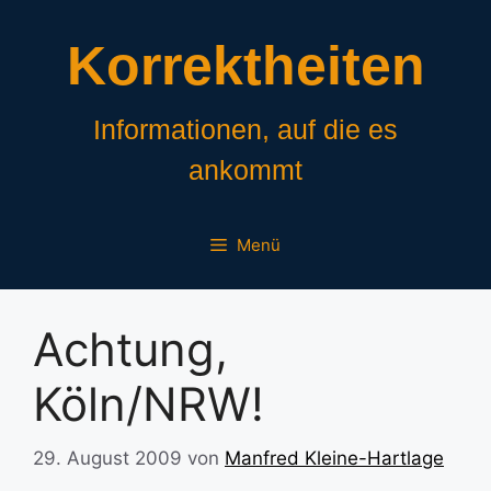
Zum
Inhalt
Korrektheiten
springen
Informationen, auf die es
ankommt
Menü
Achtung,
Köln/NRW!
29. August 2009
von
Manfred Kleine-Hartlage