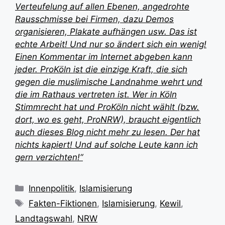
Verteufelung auf allen Ebenen, angedrohte
Rausschmisse bei Firmen, dazu Demos
organisieren, Plakate aufhängen usw. Das ist
echte Arbeit! Und nur so ändert sich ein wenig!
Einen Kommentar im Internet abgeben kann
jeder. ProKöln ist die einzige Kraft, die sich
gegen die muslimische Landnahme wehrt und
die im Rathaus vertreten ist. Wer in Köln
Stimmrecht hat und ProKöln nicht wählt (bzw.
dort, wo es geht, ProNRW), braucht eigentlich
auch dieses Blog nicht mehr zu lesen. Der hat
nichts kapiert! Und auf solche Leute kann ich
gern verzichten!“
Kategorien
Innenpolitik
,
Islamisierung
Schlagwörter
Fakten-Fiktionen
,
Islamisierung
,
Kewil
,
Landtagswahl
,
NRW