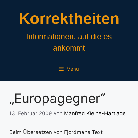
Zum
Inhalt
Korrektheiten
springen
Informationen, auf die es
ankommt
Menü
„Europagegner“
13. Februar 2009
von
Manfred Kleine-Hartlage
Beim Übersetzen von Fjordmans Text