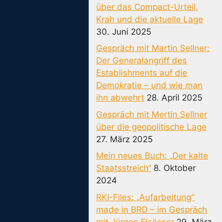
über das Compact-Urteil,
Krah und die aktuelle Lage
30. Juni 2025
Gespräch mit Martin Sellner:
Der Generalangriff des
Establishments auf die
Demokratie – und wie man
ihn abwehrt
28. April 2025
Gespräch mit Mertin Sellner
über die geopolitische Lage
27. März 2025
Mein neues Buch: „Der kalte
Staatsstreich“
8. Oktober
2024
RKI-Files: „Aufarbeitung“
made in BRD – im Gespräch
mit Jürgen Elsässer
29. März