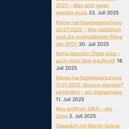
2025 – Was jetzt getan
werden muss
23. Juli 2025
Kleine Hartlagebesprechung
20.07.2025 – Wie realistisch
sind die mutmaßlichen Pläne
der SPD?
20. Juli 2025
Keine falschen Zitate bitte –
auch nicht über Kaufhold!
18.
Juli 2025
Kleine Hartlagebesprechung
11.07.2025: Brosius-Gersdorf
verhindert – ein Etappensieg
11. Juli 2025
Neu eröffnet: MKH – der
Shop
2. Juli 2025
Gespräch mit Martin Sellner