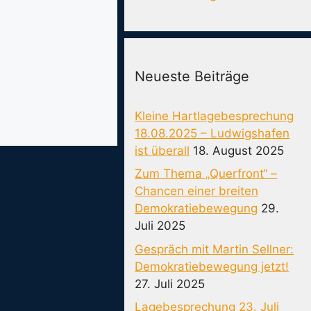
Neueste Beiträge
Kleine Hartlagebesprechung
18.08.2025 – Ludwigshafen
ist überall
18. August 2025
Zum Thema „Querfront“ –
Chancen einer breiten
Demokratiebewegung
29.
Juli 2025
Gespräch mit Martin Sellner:
Demokratiebewegung jetzt!
27. Juli 2025
Lagebesprechung 23. Juli