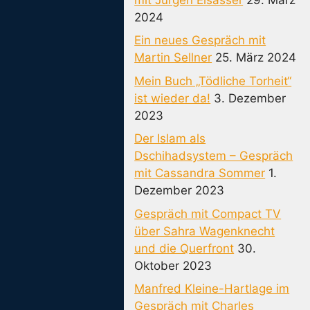
2024
Ein neues Gespräch mit
Martin Sellner
25. März 2024
Mein Buch „Tödliche Torheit“
ist wieder da!
3. Dezember
2023
Der Islam als
Dschihadsystem – Gespräch
mit Cassandra Sommer
1.
Dezember 2023
Gespräch mit Compact TV
über Sahra Wagenknecht
und die Querfront
30.
Oktober 2023
Manfred Kleine-Hartlage im
Gespräch mit Charles